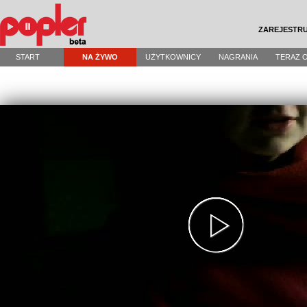
ZAREJESTRU
START
NA ŻYWO
UŻYTKOWNICY
NAGRANIA
TERAZ 