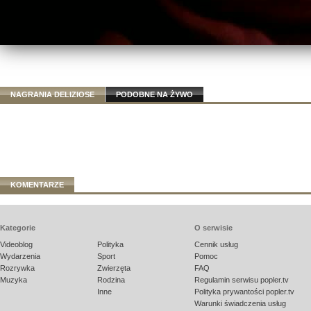
NAGRANIA DELIZIOSE
PODOBNE NA ŻYWO
KOMENTARZE
Kategorie
O serwisie
Videoblog
Polityka
Cennik usług
Wydarzenia
Sport
Pomoc
Rozrywka
Zwierzęta
FAQ
Muzyka
Rodzina
Regulamin serwisu popler.tv
Inne
Polityka prywantości popler.tv
Warunki świadczenia usług