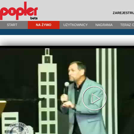
ZAREJESTRU
START
NA ŻYWO
UŻYTKOWNICY
NAGRANIA
TERAZ 