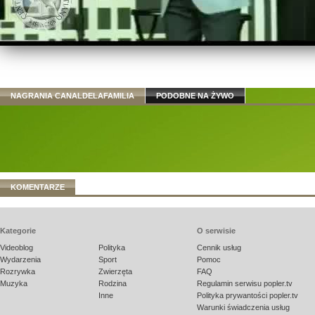
NAGRANIA CANALDELAFAMILIA
PODOBNE NA ŻYWO
KOMENTARZE
Kategorie
O serwisie
Videoblog
Polityka
Cennik usług
Wydarzenia
Sport
Pomoc
Rozrywka
Zwierzęta
FAQ
Muzyka
Rodzina
Regulamin serwisu popler.tv
Inne
Polityka prywantości popler.tv
Warunki świadczenia usług