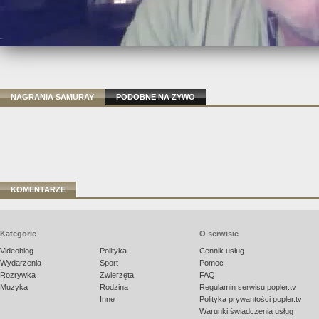
NAGRANIA SAMURAY
PODOBNE NA ŻYWO
KOMENTARZE
Kategorie
O serwisie
Videoblog
Polityka
Cennik usług
Wydarzenia
Sport
Pomoc
Rozrywka
Zwierzęta
FAQ
Muzyka
Rodzina
Regulamin serwisu popler.tv
Inne
Polityka prywantości popler.tv
Warunki świadczenia usług