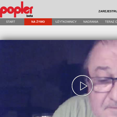
ZAREJESTRU
START
NA ŻYWO
UŻYTKOWNICY
NAGRANIA
TERAZ 