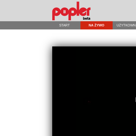
START
NA ŻYWO
UŻYTKOWN