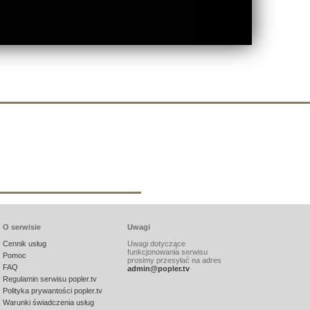
O serwisie
Uwagi
Cennik usług
Uwagi dotyczące
funkcjonowania serwisu
Pomoc
prosimy przesyłać na adres
FAQ
admin@popler.tv
Regulamin serwisu popler.tv
Polityka prywantości popler.tv
Warunki świadczenia usług