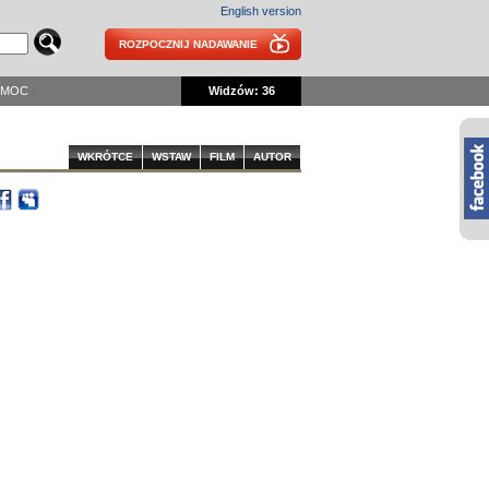
English version
ROZPOCZNIJ NADAWANIE
OMOC
Widzów: 36
WKRÓTCE
WSTAW
FILM
AUTOR