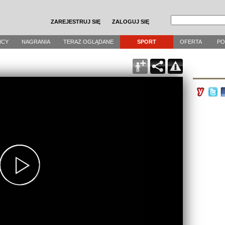
ZAREJESTRUJ SIĘ
ZALOGUJ SIĘ
ICY
NAGRANIA
TERAZ OGLĄDANE
SPORT
OFERTA
P