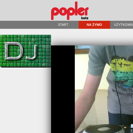
START
NA ŻYWO
UŻYTKOWN