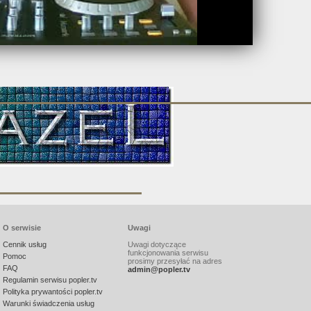
O serwisie
Uwagi
Cennik usług
Uwagi dotyczące
funkcjonowania serwisu
Pomoc
prosimy przesyłać na adres
FAQ
admin@popler.tv
Regulamin serwisu popler.tv
Polityka prywantości popler.tv
Warunki świadczenia usług