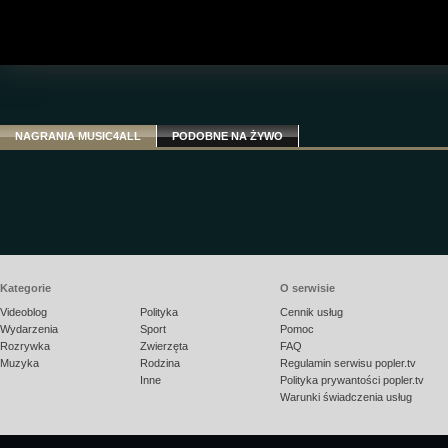
NAGRANIA MUSIC4ALL
PODOBNE NA ŻYWO
Kategorie
O serwisie
Videoblog
Polityka
Cennik usług
Wydarzenia
Sport
Pomoc
Rozrywka
Zwierzęta
FAQ
Muzyka
Rodzina
Regulamin serwisu popler.tv
Inne
Polityka prywantości popler.tv
Warunki świadczenia usług