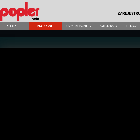
ZAREJESTRU
START
NA ŻYWO
UŻYTKOWNICY
NAGRANIA
TERAZ 