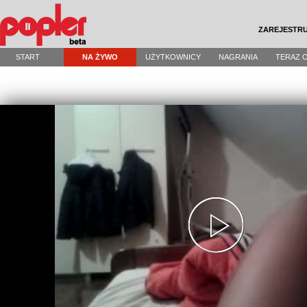
ZAREJESTRU
START
NA ŻYWO
UŻYTKOWNICY
NAGRANIA
TERAZ 