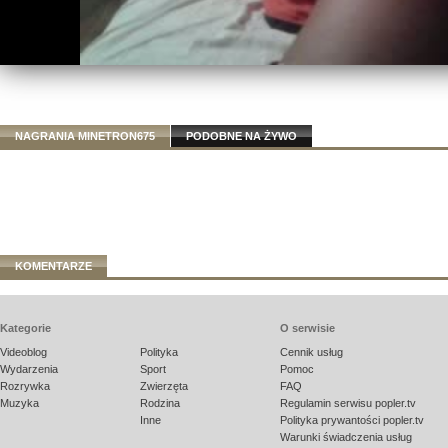
NAGRANIA MINETRON675
PODOBNE NA ŻYWO
KOMENTARZE
Kategorie
O serwisie
Videoblog
Polityka
Cennik usług
Wydarzenia
Sport
Pomoc
Rozrywka
Zwierzęta
FAQ
Muzyka
Rodzina
Regulamin serwisu popler.tv
Inne
Polityka prywantości popler.tv
Warunki świadczenia usług