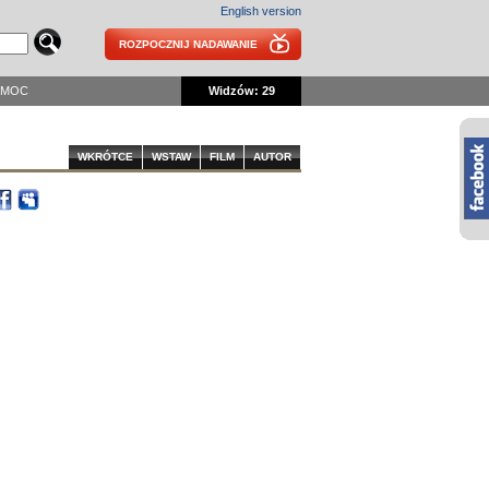
English version
ROZPOCZNIJ NADAWANIE
OMOC
Widzów: 29
WKRÓTCE
WSTAW
FILM
AUTOR