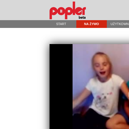
START
NA ŻYWO
UŻYTKOWN