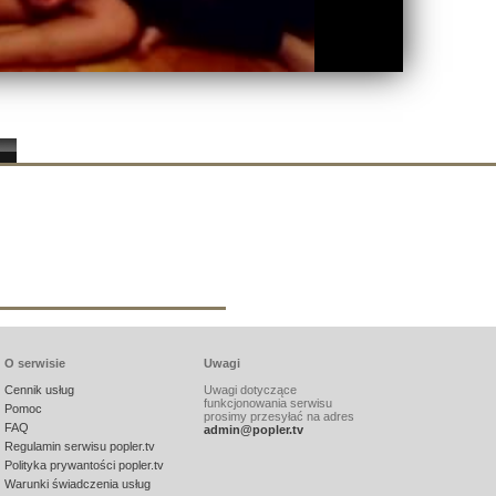
O serwisie
Uwagi
Cennik usług
Uwagi dotyczące
funkcjonowania serwisu
Pomoc
prosimy przesyłać na adres
FAQ
admin@popler.tv
Regulamin serwisu popler.tv
Polityka prywantości popler.tv
Warunki świadczenia usług