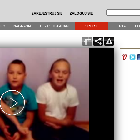
ZAREJESTRUJ SIĘ
ZALOGUJ SIĘ
ICY
NAGRANIA
TERAZ OGLĄDANE
SPORT
OFERTA
P