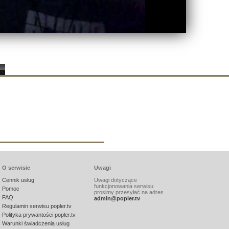
O serwisie
Uwagi
Cennik usług
Uwagi dotyczące
funkcjonowania serwisu
Pomoc
prosimy przesyłać na adres
FAQ
admin@popler.tv
Regulamin serwisu popler.tv
Polityka prywantości popler.tv
Warunki świadczenia usług