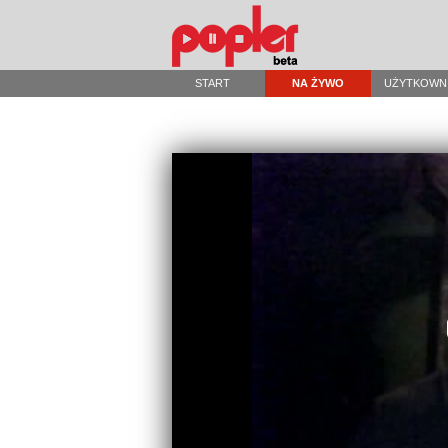
START
NA ŻYWO
UŻYTKOWN