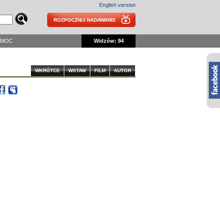
English version
ROZPOCZNIJ NADAWANIE
OMOC
Widzów: 94
WKRÓTCE
WSTAW
FILM
AUTOR