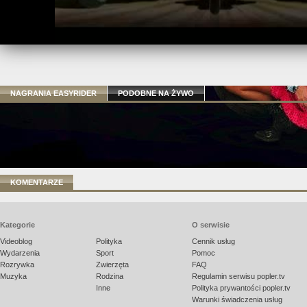
NAGRANIA EASYRIDER
PODOBNE NA ŻYWO
KOMENTARZE
Kategorie
O serwisie
Videoblog
Polityka
Cennik usług
Wydarzenia
Sport
Pomoc
Rozrywka
Zwierzęta
FAQ
Muzyka
Rodzina
Regulamin serwisu popler.tv
Inne
Polityka prywantości popler.tv
Warunki świadczenia usług