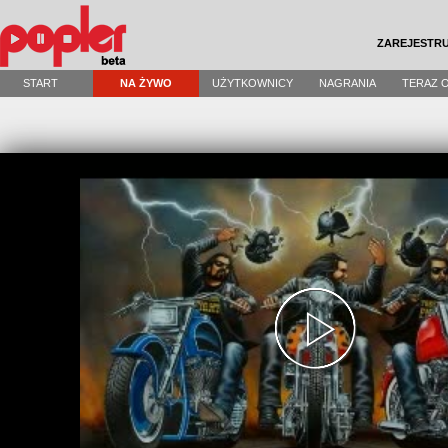
ZAREJESTRU
START
NA ŻYWO
UŻYTKOWNICY
NAGRANIA
TERAZ 