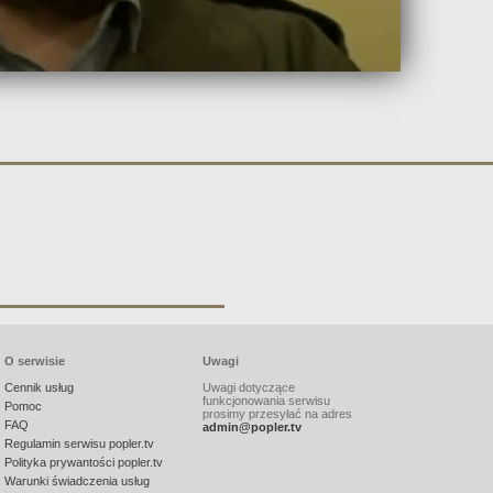
O serwisie
Uwagi
Cennik usług
Uwagi dotyczące
funkcjonowania serwisu
Pomoc
prosimy przesyłać na adres
FAQ
admin@popler.tv
Regulamin serwisu popler.tv
Polityka prywantości popler.tv
Warunki świadczenia usług