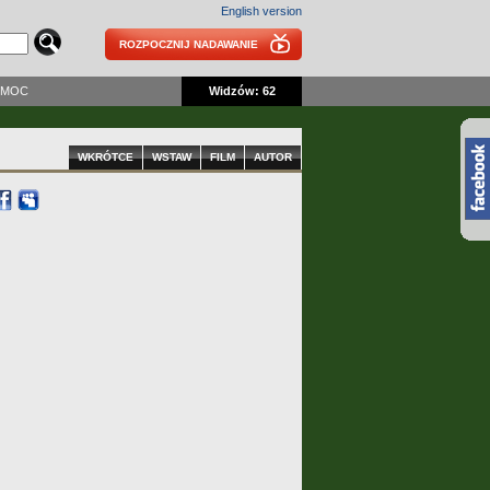
English version
ROZPOCZNIJ NADAWANIE
OMOC
Widzów: 62
WKRÓTCE
WSTAW
FILM
AUTOR