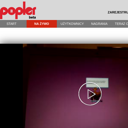
ZAREJESTRU
START
NA ŻYWO
UŻYTKOWNICY
NAGRANIA
TERAZ 