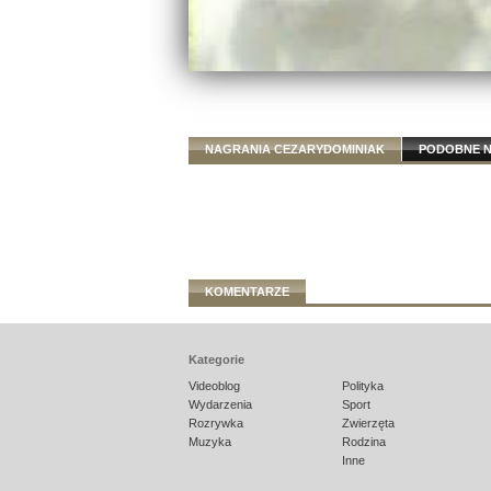
NAGRANIA CEZARYDOMINIAK
PODOBNE 
KOMENTARZE
Kategorie
Videoblog
Polityka
Wydarzenia
Sport
Rozrywka
Zwierzęta
Muzyka
Rodzina
Inne