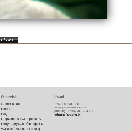
NA ŻYWO
O serwisie
Uwagi
Cennik usług
Uwagi dotyczące
funkcjonowania serwisu
Pomoc
prosimy przesyłać na adres
FAQ
admin@popler.tv
Regulamin serwisu popler.tv
Polityka prywantości popler.tv
Warunki świadczenia usług