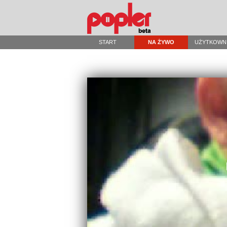
START
NA ŻYWO
UŻYTKOWN