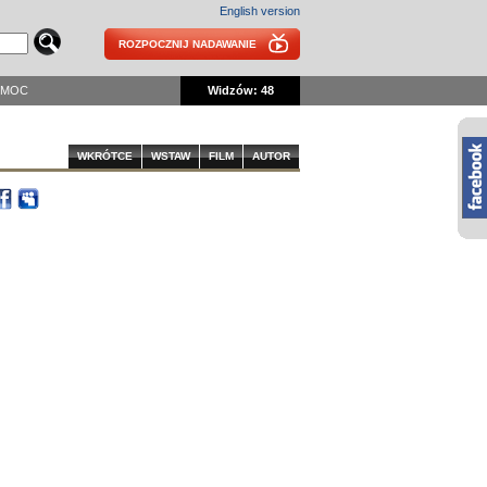
English version
ROZPOCZNIJ NADAWANIE
OMOC
Widzów: 48
WKRÓTCE
WSTAW
FILM
AUTOR