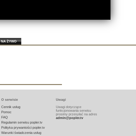
 NA ŻYWO
O serwisie
Uwagi
Cennik usług
Uwagi dotyczące
funkcjonowania serwisu
Pomoc
prosimy przesyłać na adres
FAQ
admin@popler.tv
Regulamin serwisu popler.tv
Polityka prywantości popler.tv
Warunki świadczenia usług