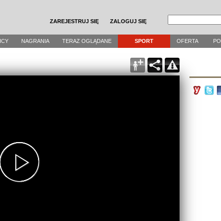
ZAREJESTRUJ SIĘ
ZALOGUJ SIĘ
ICY
NAGRANIA
TERAZ OGLĄDANE
SPORT
OFERTA
P