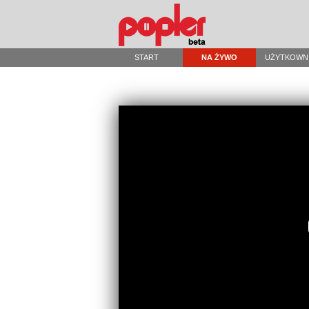
START
NA ŻYWO
UŻYTKOWN