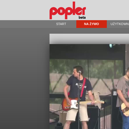
START
NA ŻYWO
UŻYTKOWN