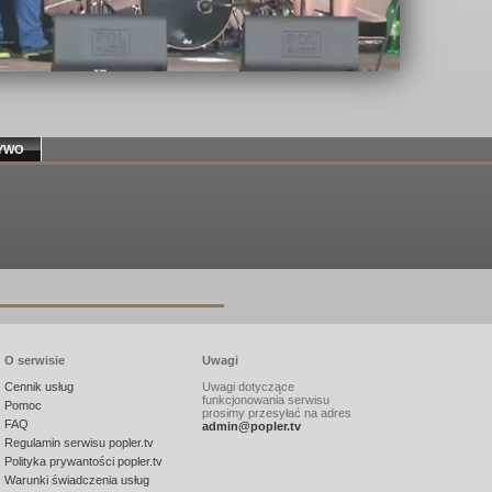
YWO
O serwisie
Uwagi
Cennik usług
Uwagi dotyczące
funkcjonowania serwisu
Pomoc
prosimy przesyłać na adres
FAQ
admin@popler.tv
Regulamin serwisu popler.tv
Polityka prywantości popler.tv
Warunki świadczenia usług