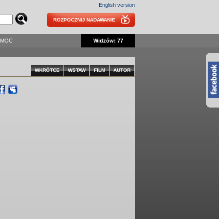
English version
ROZPOCZNIJ NADAWANIE
OMOC
Widzów: 77
WKRÓTCE
WSTAW
FILM
AUTOR