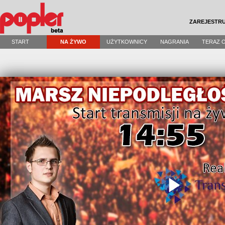
ZAREJESTRU
START
NA ŻYWO
UŻYTKOWNICY
NAGRANIA
TERAZ 