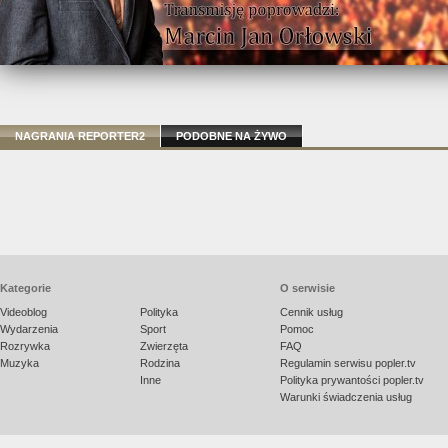
NAGRANIA REPORTER2
PODOBNE NA ŻYWO
Kategorie
O serwisie
Videoblog
Polityka
Cennik usług
Wydarzenia
Sport
Pomoc
Rozrywka
Zwierzęta
FAQ
Muzyka
Rodzina
Regulamin serwisu popler.tv
Inne
Polityka prywantości popler.tv
Warunki świadczenia usług