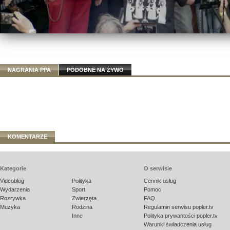
NAGRANIA PPA
PODOBNE NA ŻYWO
KOMENTARZE
Kategorie
O serwisie
Videoblog
Polityka
Cennik usług
Wydarzenia
Sport
Pomoc
Rozrywka
Zwierzęta
FAQ
Muzyka
Rodzina
Regulamin serwisu popler.tv
Inne
Polityka prywantości popler.tv
Warunki świadczenia usług