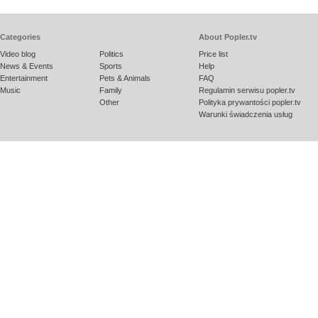
Categories
About Popler.tv
Video blog
Politics
Price list
News & Events
Sports
Help
Entertainment
Pets & Animals
FAQ
Music
Family
Regulamin serwisu popler.tv
Other
Polityka prywantości popler.tv
Warunki świadczenia usług