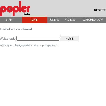
REGISTE
START
LIVE
USERS
VIDEOS
WATCHED NOW
Limited access channel
Wpisz hasło
wejdź
Wymagana obsługa plików cookie w przeglądarce