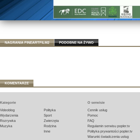
NAGRANIA FINEARTFILM2
PODOBNE NA ŻYWO
KOMENTARZE
Kategorie
O serwisie
Videoblog
Polityka
Cennik usług
Wydarzenia
Sport
Pomoc
Rozrywka
Zwierzęta
FAQ
Muzyka
Rodzina
Regulamin serwisu popler.tv
Inne
Polityka prywantości popler.tv
Warunki świadczenia usług