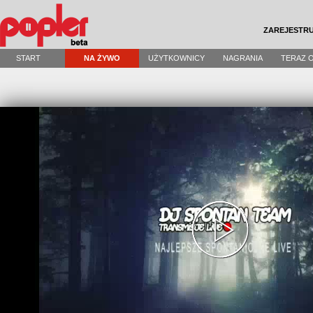
ZAREJESTRU
START
NA ŻYWO
UŻYTKOWNICY
NAGRANIA
TERAZ 