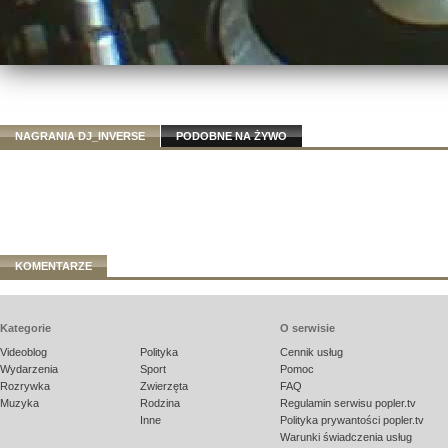
NAGRANIA DJ_INVERSE
PODOBNE NA ŻYWO
KOMENTARZE
Kategorie
O serwisie
Videoblog
Polityka
Cennik usług
Wydarzenia
Sport
Pomoc
Rozrywka
Zwierzęta
FAQ
Muzyka
Rodzina
Regulamin serwisu popler.tv
Inne
Polityka prywantości popler.tv
Warunki świadczenia usług