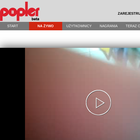
ZAREJESTRU
START
NA ŻYWO
UŻYTKOWNICY
NAGRANIA
TERAZ 