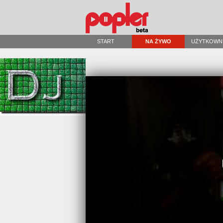
START
NA ŻYWO
UŻYTKOWN