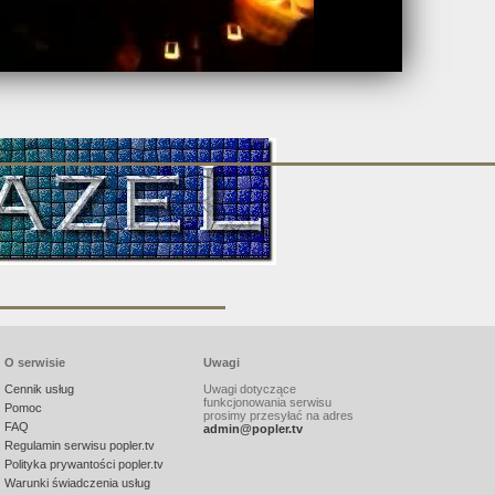
O serwisie
Uwagi
Cennik usług
Uwagi dotyczące
funkcjonowania serwisu
Pomoc
prosimy przesyłać na adres
FAQ
admin@popler.tv
Regulamin serwisu popler.tv
Polityka prywantości popler.tv
Warunki świadczenia usług