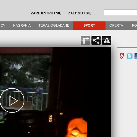
ZAREJESTRUJ SIĘ
ZALOGUJ SIĘ
ICY
NAGRANIA
TERAZ OGLĄDANE
SPORT
OFERTA
P