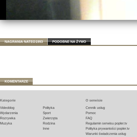
NAGRANIA NATEO1993
PODOBNE NA ŻYWO
KOMENTARZE
Kategorie
O serwisie
Videoblog
Polityka
Cennik usług
Wydarzenia
Sport
Pomoc
Rozrywka
Zwierzęta
FAQ
Muzyka
Rodzina
Regulamin serwisu popler.tv
Inne
Polityka prywantości popler.tv
Warunki świadczenia usług