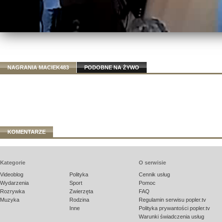
NAGRANIA MACIEK483
PODOBNE NA ŻYWO
KOMENTARZE
Kategorie
O serwisie
Videoblog
Polityka
Cennik usług
Wydarzenia
Sport
Pomoc
Rozrywka
Zwierzęta
FAQ
Muzyka
Rodzina
Regulamin serwisu popler.tv
Inne
Polityka prywantości popler.tv
Warunki świadczenia usług