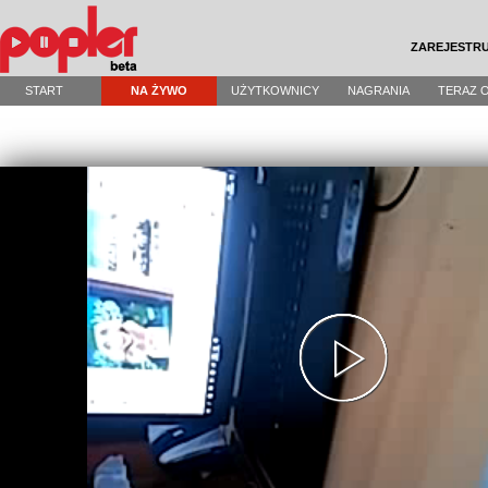
ZAREJESTRU
START
NA ŻYWO
UŻYTKOWNICY
NAGRANIA
TERAZ 