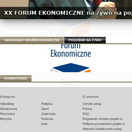
NAGRANIA FORUMEKONOMICZNE
PODOBNE NA ŻYWO
KOMENTARZE
Kategorie
O serwisie
Videoblog
Polityka
Cennik usług
Wydarzenia
Sport
Pomoc
Rozrywka
Zwierzęta
FAQ
Muzyka
Rodzina
Regulamin serwisu popler.tv
Inne
Polityka prywantości popler.tv
Warunki świadczenia usług