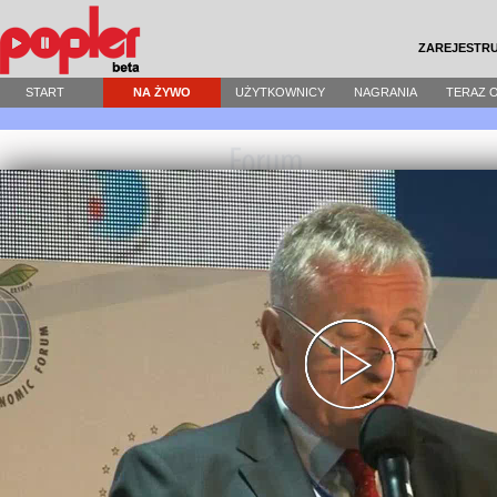
ZAREJESTRU
START
NA ŻYWO
UŻYTKOWNICY
NAGRANIA
TERAZ 