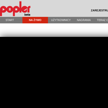
ZAREJESTRU
START
NA ŻYWO
UŻYTKOWNICY
NAGRANIA
TERAZ 