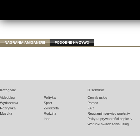
NAGRANIA AMIGANERII
PODOBNE NA ŻYWO
Kategorie
O serwisie
Videoblog
Polityka
Cennik usług
Wydarzenia
Sport
Pomoc
Rozrywka
Zwierzęta
FAQ
Muzyka
Rodzina
Regulamin serwisu popler.tv
Inne
Polityka prywantości popler.tv
Warunki świadczenia usług